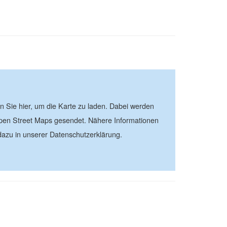
| ©
contributors
Leaflet
OpenStreetMap