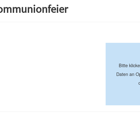
Kommunionfeier
+
−