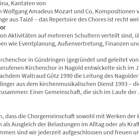
rina, Kantaten von
n Wolfgang Amadeus Mozart und Co, Kompositionen v
ge aus Taizé – das Repertoire des Chores ist recht wei
or
on Aktivitäten auf mehreren Schultern verteilt sind,
ben wie Eventplanung, Außenvertretung, Finanzen und 
irchenchor in Gündringen (gegründet und geleitet vo
erufenen Kirchenchor in Nagold entwickelte sich im 
chdem Waltraud Götz 1990 die Leitung des Nagolder
inger aus dem kirchenmusikalischen Dienst 1993 – di
zusammen: Einer Gemeinschaft, die sich im Laufe der J
en, dass die Chorgemeinschaft sowohl mit Werken der 
als Ausgleich der Belastungen im Alltag oder als Kraf
men sind wir jederzeit aufgeschlossen und freuen un