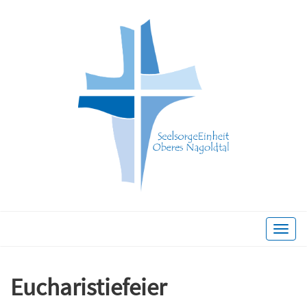
Toggle
naviga
Eucharistiefeier