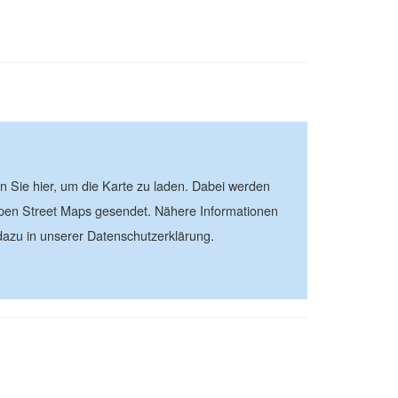
| ©
contributors
Leaflet
OpenStreetMap