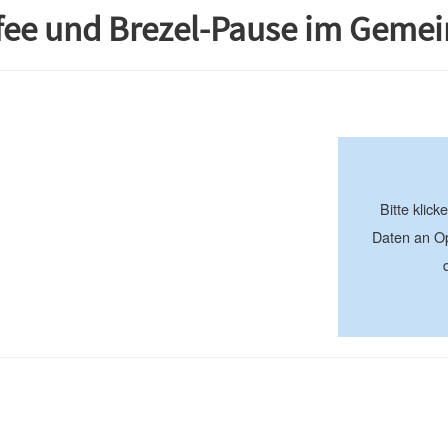
affee und Brezel-Pause im Geme
+
−