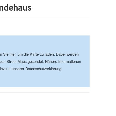
indehaus
| ©
contributors
Leaflet
OpenStreetMap