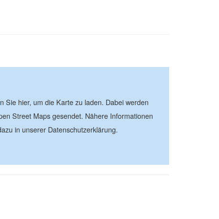
| ©
contributors
Leaflet
OpenStreetMap