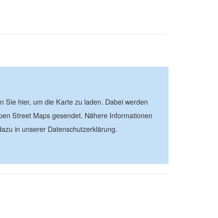
| ©
contributors
Leaflet
OpenStreetMap