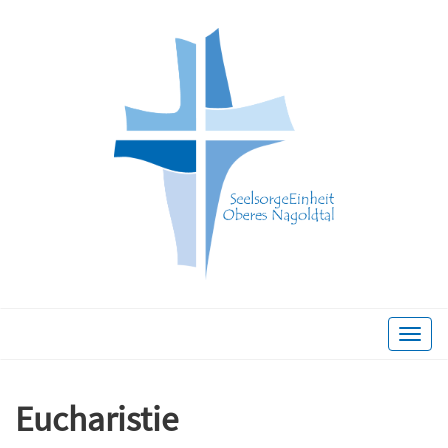
Toggle
naviga
Eucharistie