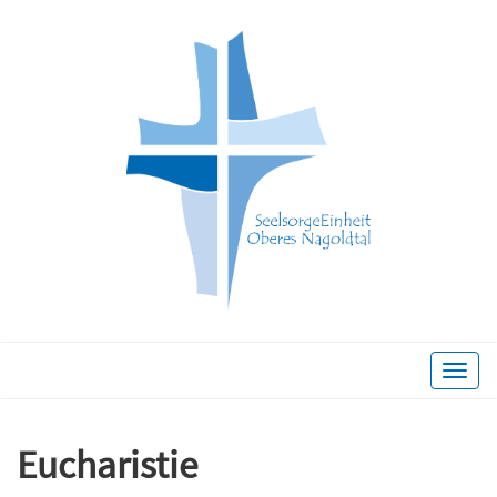
Toggle
naviga
Eucharistie