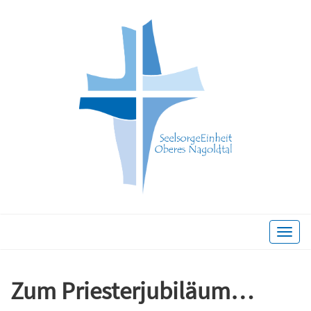
Toggle
naviga
Zum Priesterjubiläum…